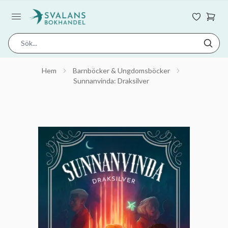
Hem
Barnböcker & Ungdomsböcker
Sunnanvinda: Draksilver