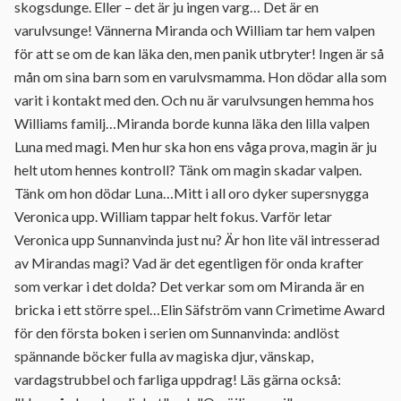
skogsdunge. Eller – det är ju ingen varg… Det är en
varulvsunge! Vännerna Miranda och William tar hem valpen
för att se om de kan läka den, men panik utbryter! Ingen är så
mån om sina barn som en varulvsmamma. Hon dödar alla som
varit i kontakt med den. Och nu är varulvsungen hemma hos
Williams familj…Miranda borde kunna läka den lilla valpen
Luna med magi. Men hur ska hon ens våga prova, magin är ju
helt utom hennes kontroll? Tänk om magin skadar valpen.
Tänk om hon dödar Luna…Mitt i all oro dyker supersnygga
Veronica upp. William tappar helt fokus. Varför letar
Veronica upp Sunnanvinda just nu? Är hon lite väl intresserad
av Mirandas magi? Vad är det egentligen för onda krafter
som verkar i det dolda? Det verkar som om Miranda är en
bricka i ett större spel…Elin Säfström vann Crimetime Award
för den första boken i serien om Sunnanvinda: andlöst
spännande böcker fulla av magiska djur, vänskap,
vardagstrubbel och farliga uppdrag! Läs gärna också: