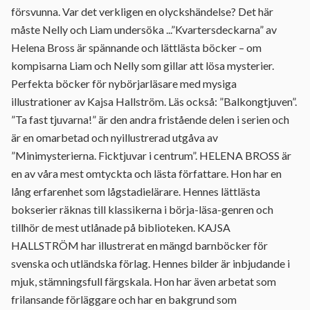
försvunna. Var det verkligen en olyckshändelse? Det här
måste Nelly och Liam undersöka ...”Kvartersdeckarna” av
Helena Bross är spännande och lättlästa böcker – om
kompisarna Liam och Nelly som gillar att lösa mysterier.
Perfekta böcker för nybörjarläsare med mysiga
illustrationer av Kajsa Hallström. Läs också: ”Balkongtjuven”.
”Ta fast tjuvarna!” är den andra fristående delen i serien och
är en omarbetad och nyillustrerad utgåva av
”Minimysterierna. Ficktjuvar i centrum”. HELENA BROSS är
en av våra mest omtyckta och lästa författare. Hon har en
lång erfarenhet som lågstadielärare. Hennes lättlästa
bokserier räknas till klassikerna i börja-läsa-genren och
tillhör de mest utlånade på biblioteken. KAJSA
HALLSTRÖM har illustrerat en mängd barnböcker för
svenska och utländska förlag. Hennes bilder är inbjudande i
mjuk, stämningsfull färgskala. Hon har även arbetat som
frilansande förläggare och har en bakgrund som