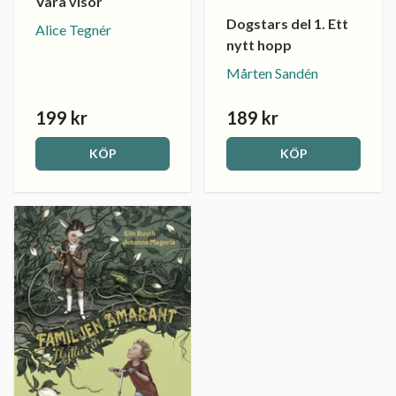
Våra visor
Dogstars del 1. Ett
Alice Tegnér
nytt hopp
Mårten Sandén
199 kr
189 kr
KÖP
KÖP