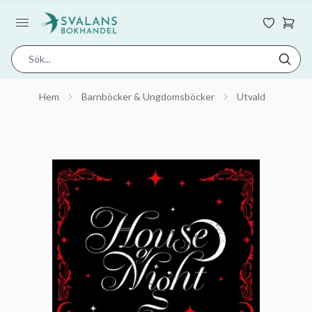
Hem
Barnböcker & Ungdomsböcker
Utvald