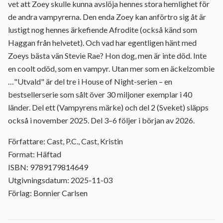
vet att Zoey skulle kunna avslöja hennes stora hemlighet för
de andra vampyrerna. Den enda Zoey kan anförtro sig åt är
lustigt nog hennes ärkefiende Afrodite (också känd som
Haggan från helvetet). Och vad har egentligen hänt med
Zoeys bästa vän Stevie Rae? Hon dog, men är inte död. Inte
en coolt odöd, som en vampyr. Utan mer som en äckelzombie
…"Utvald" är del tre i House of Night-serien – en
bestsellerserie som sålt över 30 miljoner exemplar i 40
länder. Del ett (Vampyrens märke) och del 2 (Sveket) släpps
också i november 2025. Del 3–6 följer i början av 2026.
Författare: Cast, P.C., Cast, Kristin
Format: Häftad
ISBN: 9789179814649
Utgivningsdatum: 2025-11-03
Förlag: Bonnier Carlsen