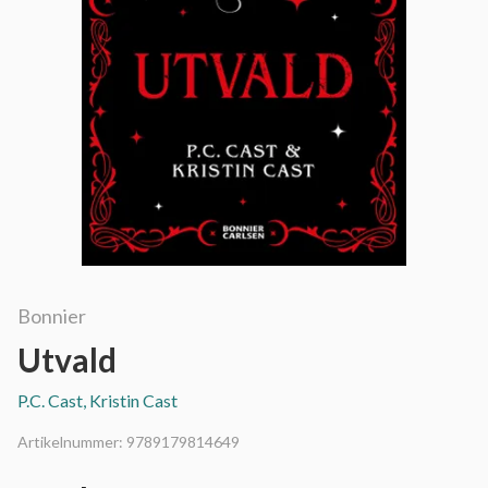
Bonnier
Utvald
P.C. Cast, Kristin Cast
Artikelnummer:
9789179814649