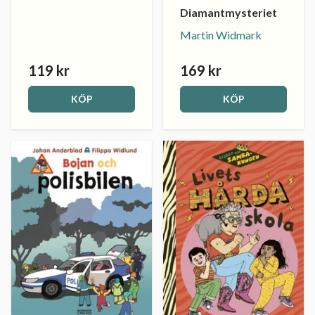
Diamantmysteriet
Martin Widmark
119 kr
169 kr
KÖP
KÖP