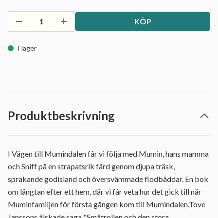
KÖP
I lager
Produktbeskrivning
I Vägen till Mumindalen får vi följa med Mumin, hans mamma
och Sniff på en strapatsrik färd genom djupa träsk,
sprakande godisland och översvämmade flodbäddar. En bok
om längtan efter ett hem, där vi får veta hur det gick till när
Muminfamiljen för första gången kom till Mumindalen.Tove
Janssons älskade saga "Småtrollen och den stora