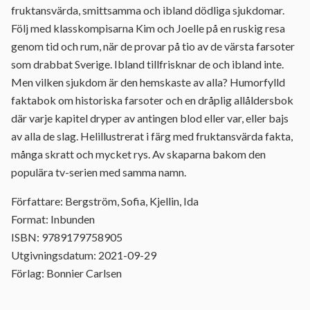
fruktansvärda, smittsamma och ibland dödliga sjukdomar.
Följ med klasskompisarna Kim och Joelle på en ruskig resa
genom tid och rum, när de provar på tio av de värsta farsoter
som drabbat Sverige. Ibland tillfrisknar de och ibland inte.
Men vilken sjukdom är den hemskaste av alla? Humorfylld
faktabok om historiska farsoter och en dråplig allåldersbok
där varje kapitel dryper av antingen blod eller var, eller bajs
av alla de slag. Helillustrerat i färg med fruktansvärda fakta,
många skratt och mycket rys. Av skaparna bakom den
populära tv-serien med samma namn.
Författare: Bergström, Sofia, Kjellin, Ida
Format: Inbunden
ISBN: 9789179758905
Utgivningsdatum: 2021-09-29
Förlag: Bonnier Carlsen