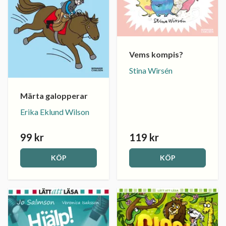
Vems kompis?
Stina Wirsén
Märta galopperar
Erika Eklund Wilson
99 kr
119 kr
KÖP
KÖP