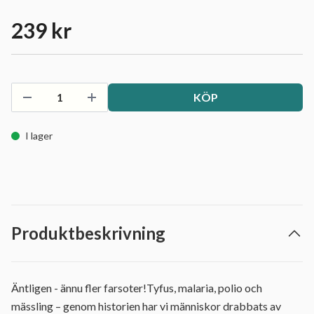
239 kr
KÖP
I lager
Produktbeskrivning
Äntligen - ännu fler farsoter!Tyfus, malaria, polio och
mässling – genom historien har vi människor drabbats av