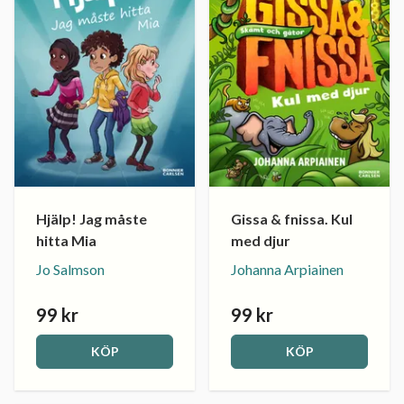
Hjälp! Jag måste
Gissa & fnissa. Kul
hitta Mia
med djur
Jo Salmson
Johanna Arpiainen
99 kr
99 kr
KÖP
KÖP