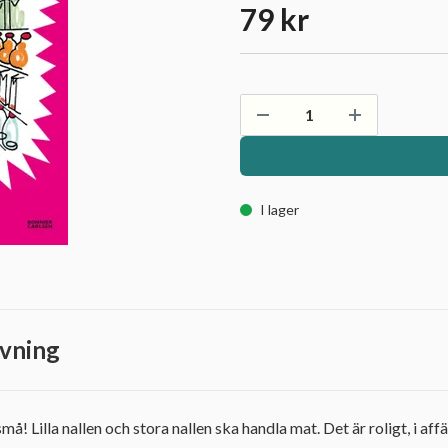
79 kr
I lager
vning
å! Lilla nallen och stora nallen ska handla mat. Det är roligt, i aff