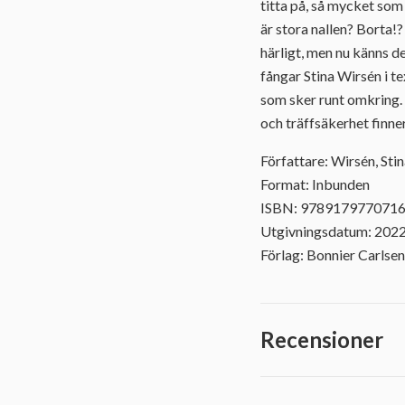
titta på, så mycket som
är stora nallen? Borta!?
härligt, men nu känns de
fångar Stina Wirsén i te
som sker runt omkring. 
och träffsäkerhet finne
Författare: Wirsén, Sti
Format: Inbunden
ISBN: 978917977071
Utgivningsdatum: 202
Förlag: Bonnier Carlsen
Recensioner