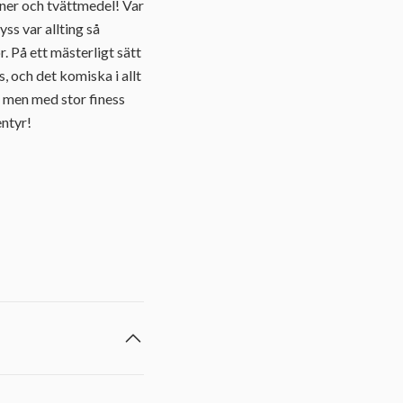
aner och tvättmedel! Var
ss var allting så
r. På ett mästerligt sätt
s, och det komiska i allt
, men med stor finess
entyr!