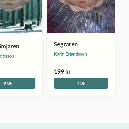
Segraren
ämjaren
Karin Erlandsson
andsson
199 kr
KÖP
KÖP