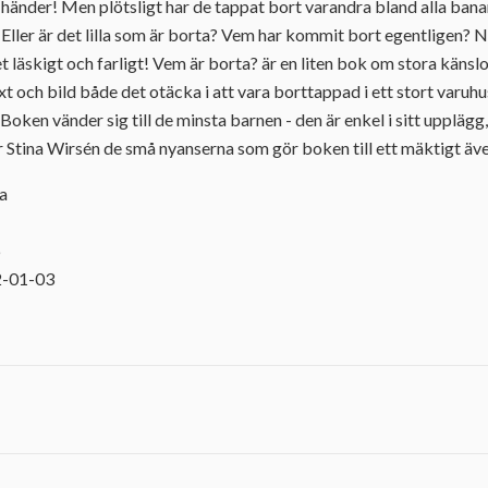
 händer! Men plötsligt har de tappat bort varandra bland alla ban
 Eller är det lilla som är borta? Vem har kommit bort egentligen? Ny
t läskigt och farligt! Vem är borta? är en liten bok om stora känslo
xt och bild både det otäcka i att vara borttappad i ett stort varuhu
Boken vänder sig till de minsta barnen - den är enkel i sitt upplägg
r Stina Wirsén de små nyanserna som gör boken till ett mäktigt äv
na
6
2-01-03