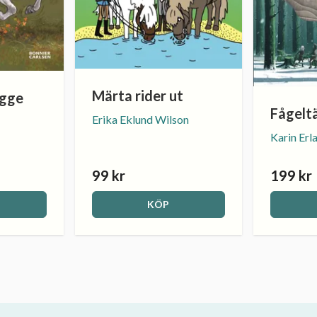
Märta rider ut
igge
Fågelt
Erika Eklund Wilson
Karin Erl
99 kr
199 kr
KÖP