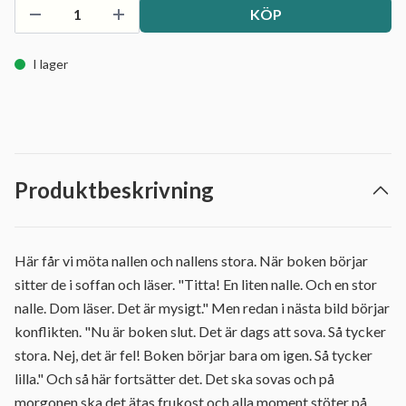
KÖP
I lager
Produktbeskrivning
Här får vi möta nallen och nallens stora. När boken börjar
sitter de i soffan och läser. "Titta! En liten nalle. Och en stor
nalle. Dom läser. Det är mysigt." Men redan i nästa bild börjar
konflikten. "Nu är boken slut. Det är dags att sova. Så tycker
stora. Nej, det är fel! Boken börjar bara om igen. Så tycker
lilla." Och så här fortsätter det. Det ska sovas och på
morgonen ska det ätas frukost och alla moment stöter på