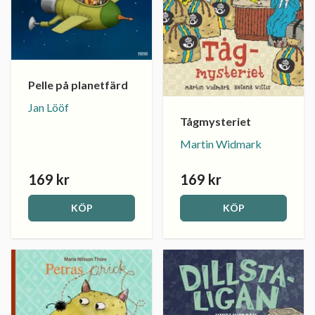
Pelle på planetfärd
Jan Lööf
Tågmysteriet
Martin Widmark
169 kr
169 kr
KÖP
KÖP