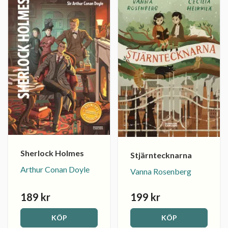
Sherlock Holmes
Stjärntecknarna
Arthur Conan Doyle
Vanna Rosenberg
189 kr
199 kr
KÖP
KÖP