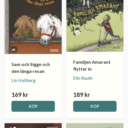
Familjen Amarant
Sam och Sigge och
flyttar in
den långa resan
Elin Ruuth
Lin Hallberg
169 kr
189 kr
KÖP
KÖP