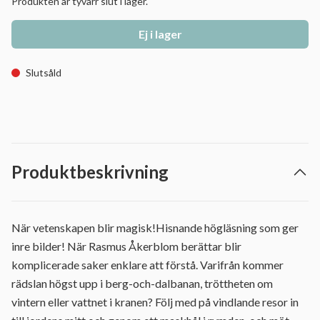
Produkten är tyvärr slut i lager.
Ej i lager
Slutsåld
Produktbeskrivning
När vetenskapen blir magisk!Hisnande högläsning som ger
inre bilder! När Rasmus Åkerblom berättar blir
komplicerade saker enklare att förstå. Varifrån kommer
rädslan högst upp i berg-och-dalbanan, tröttheten om
vintern eller vattnet i kranen? Följ med på vindlande resor in