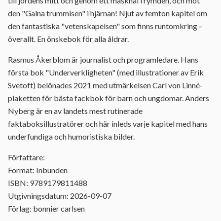
till jordens mitt och genom ett maskhål i rymden, och möt
den "Galna trummisen" i hjärnan! Njut av femton kapitel om
den fantastiska "vetenskapelsen" som finns runtomkring –
överallt. En önskebok för alla åldrar.
Rasmus Åkerblom är journalist och programledare. Hans
första bok "Underverkligheten" (med illustrationer av Erik
Svetoft) belönades 2021 med utmärkelsen Carl von Linné-
plaketten för bästa fackbok för barn och ungdomar. Anders
Nyberg är en av landets mest rutinerade
faktaboksillustratörer och här inleds varje kapitel med hans
underfundiga och humoristiska bilder.
Författare:
Format: Inbunden
ISBN: 9789179811488
Utgivningsdatum: 2026-09-07
Förlag: bonnier carlsen