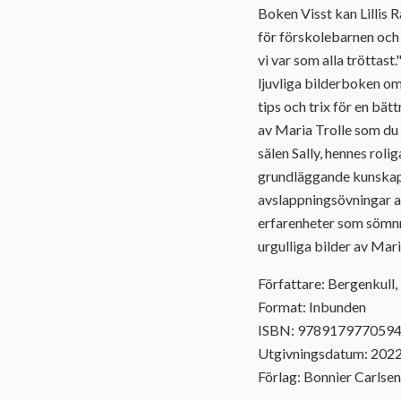
Boken Visst kan Lillis 
för förskolebarnen och 
vi var som alla tröttast
ljuvliga bilderboken o
tips och trix för en bä
av Maria Trolle som du 
sälen Sally, hennes roli
grundläggande kunskap 
avslappningsövningar at
erfarenheter som sömnr
urgulliga bilder av Mari
Författare: Bergenkull
Format: Inbunden
ISBN: 978917977059
Utgivningsdatum: 202
Förlag: Bonnier Carlsen