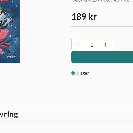
Artikelnummer:
9789179770594
189 kr
I lager
vning