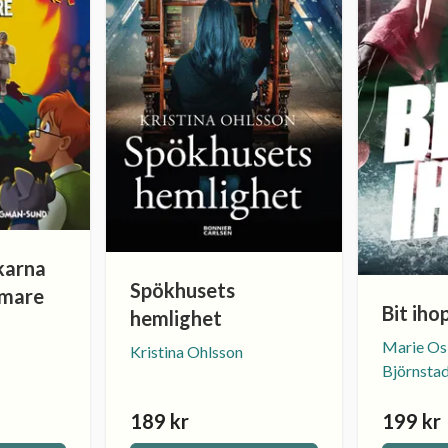
karna
Spökhusets
mmare
Bit iho
hemlighet
Marie Os
Kristina Ohlsson
Björnsta
189 kr
199 kr