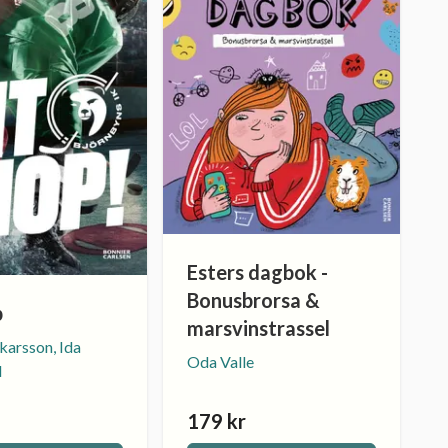
Esters dagbok -
Bonusbrorsa &
p
marsvinstrassel
karsson, Ida
Oda Valle
d
179 kr