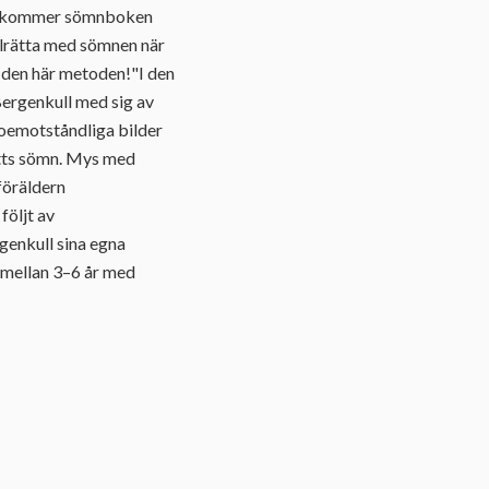
 Säl kommer sömnboken
llrätta med sömnen när
ed den här metoden!"I den
Bergenkull med sig av
 oemotståndliga bilder
atts sömn. Mys med
 föräldern
följt av
genkull sina egna
 mellan 3–6 år med