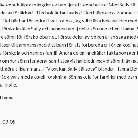
Räv sova, hjälpte mängder av familjer att sova bättre. Med Sally
deras föräldrar! "Din bok är fantastisk! Den hjälpte oss komma ti
.""Det här har förändrat livet för oss, jag vill frälsa hela världen m
m förskolesälen Sally och hennes familj delar sömncoachen Hanna 
ttre sömn för förskolebarnet. Första delen av boken är en saga med
läser tillsammans med ditt barn för att förbereda er för en god n
ga förskola och hennes familj. Andra delen innehåller fakta som ger
om hur sömn fungerar samt stegvis handledning vid sömnträning, 
t göra tillsammans. I "Visst kan Sally Säl sova" blandar Hanna Ber
ådgivare med aktuell forskning. Sömnskola för familjer med barn
a Trolle.
, Hanna
4
2-09-05