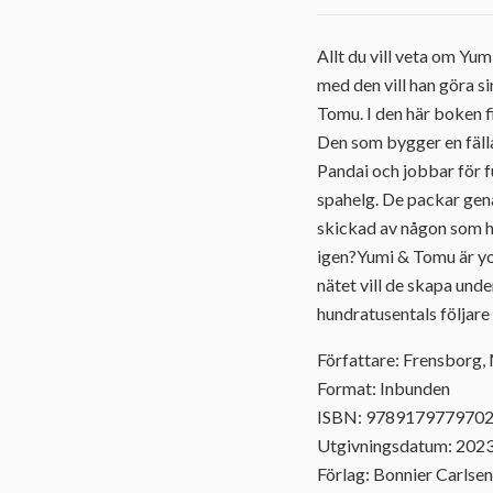
Allt du vill veta om Yu
med den vill han göra s
Tomu. I den här boken fi
Den som bygger en fälla
Pandai och jobbar för fu
spahelg. De packar gena
skickad av någon som he
igen?Yumi & Tomu är yo
nätet vill de skapa und
hundratusentals följare 
Författare: Frensborg, 
Format: Inbunden
ISBN: 978917977970
Utgivningsdatum: 202
Förlag: Bonnier Carlsen