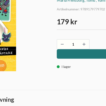
Maria Frensborg, Tomu , Yumi
Artikelnummer:
9789179779702
179 kr
I lager
vning