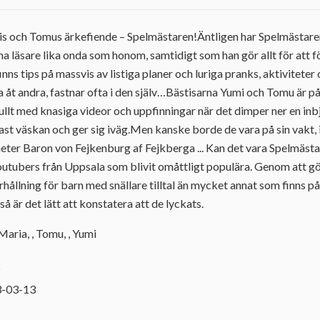
mis och Tomus ärkefiende – Spelmästaren!Äntligen har Spelmästare
ina läsare lika onda som honom, samtidigt som han gör allt för att 
nns tips på massvis av listiga planer och luriga pranks, aktivitete
 åt andra, fastnar ofta i den själv…Bästisarna Yumi och Tomu är på
llt med knasiga videor och uppfinningar när det dimper ner en inbju
st väskan och ger sig iväg.Men kanske borde de vara på sin vakt,
ter Baron von Fejkenburg af Fejkberga ... Kan det vara Spelmästar
utubers från Uppsala som blivit omåttligt populära. Genom att gör
erhållning för barn med snällare tilltal än mycket annat som finns
så är det lätt att konstatera att de lyckats.
Maria, , Tomu, , Yumi
2
3-03-13