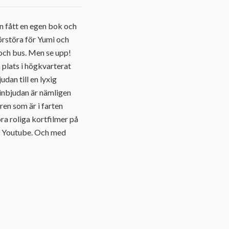
n fått en egen bok och
förstöra för Yumi och
r och bus. Men se upp!
 plats i högkvarterat
dan till en lyxig
 inbjudan är nämligen
en som är i farten
a roliga kortfilmer på
 på Youtube. Och med