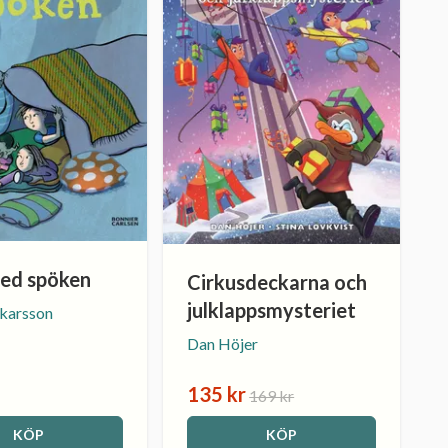
ed spöken
Cirkusdeckarna och
julklappsmysteriet
karsson
Dan Höjer
135 kr
169 kr
KÖP
KÖP