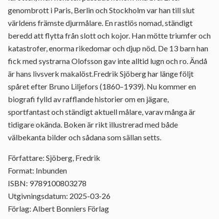
genombrott i Paris, Berlin och Stockholm var han till slut
världens främste djurmålare. En rastlös nomad, ständigt
beredd att flytta från slott och kojor. Han mötte triumfer och
katastrofer, enorma rikedomar och djup nöd. De 13 barn han
fick med systrarna Olofsson gav inte alltid lugn och ro. Ändå
är hans livsverk makalöst.Fredrik Sjöberg har länge följt
spåret efter Bruno Liljefors (1860–1939). Nu kommer en
biografi fylld av rafflande historier om en jägare,
sportfantast och ständigt aktuell målare, varav många är
tidigare okända. Boken är rikt illustrerad med både
välbekanta bilder och sådana som sällan setts.
Författare: Sjöberg, Fredrik
Format: Inbunden
ISBN: 9789100803278
Utgivningsdatum: 2025-03-26
Förlag: Albert Bonniers Förlag