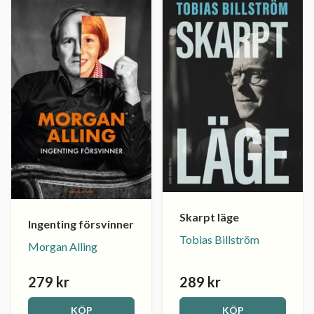
Skarpt läge
Ingenting försvinner
Tobias Billström
Morgan Alling
279 kr
289 kr
KÖP
KÖP