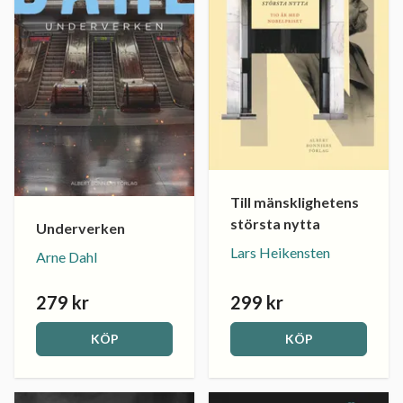
Till mänsklighetens
största nytta
Underverken
Lars Heikensten
Arne Dahl
279 kr
299 kr
KÖP
KÖP