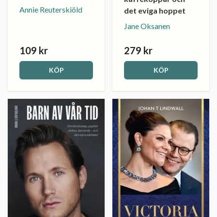
Annie Reuterskiöld
det eviga hoppet
Jane Oksanen
109 kr
279 kr
KÖP
KÖP