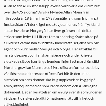
Allan Mann är en stor läsupplevelse värd varje enskild minut
över de 475 sidorna." Arvika NyheterAllan Mann från
Töreboda är 18 år när han 1939 anmäler sig som frivillig på
finska sidan i Vinterkriget mot Sovjetunionen. När Tyskland
sedan invaderar Norge går han över gränsen och deltar i
strider som leder till Hitlers första nederlag. Svårt sårad på
sjukhuset värvas han av brittisk underrättelsetjänst och blir
agent och kurir mellan Sverige och Norge. Han utbildas till
närstridsexpert och fallskärmsjägare och under krigets
slutskede släpps han längs fiendens linjer i ett mardrömslikt
Nordnorge.Allan Mann stred i fyra olika uniformer och blev
vår tids mest dekorerade officer. Det här är den unika
historien om hans dramatiska krigsupplevelser, byggd på
arkiv, intervjuer med de som kände honom och Allans egna
dokument. Det är berättelsen om en ung svensk som under en
våldsam tid riskerade allt för nationers rätt till frihet och
självständighet.