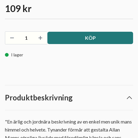
109 kr
KÖP
I lager
Produktbeskrivning
"En ärlig och jordnära beskrivning av en enkel men unik mans
himmel och helvete. Tynander förmår att gestalta Allan
Manns otroliga livsöde med föredömlig känsla och sans...