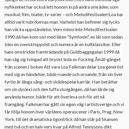
nyfikenhet har också lett honom in på andra områden, som
musikal, film, teater, tv-serier – och Melodifestivalen!Loa har
alltid varit rubrikernas man. Varhelst han befinner sig tycks
han väcka uppståndelse. Vem minns inte Melodifestivalen
1990 då han kom sist med låten "Symfonin", en låt som sedan
blev en svensktoppshit och numera är en kultklassiker. Eller
hans omstridda framträdande på Guldbaggegalan 1999 då
han såg sig tvingad att bryskt leda av Fucking Åmål-gänget
från scenen.I boken Att vara Loa Falkman delar Loa generöst
med sig av händelser, både roande och oroande, från sin över
fyrtio år långa sång- och skådespelarkarriär. Han berättar
om sin dyslexi och den tuffa skolgången, då han lärde sig
använda humor, både för att överleva och för att nå
framgång. Falkman har gått sin egen väg i artistsverige och vi
får följa honom över världens operascener i Paris, Prag, New
York, till det dramatiska ögonblick då han står på Skansen
med två och en halv vers kvar på Alfred Tennysons dikt