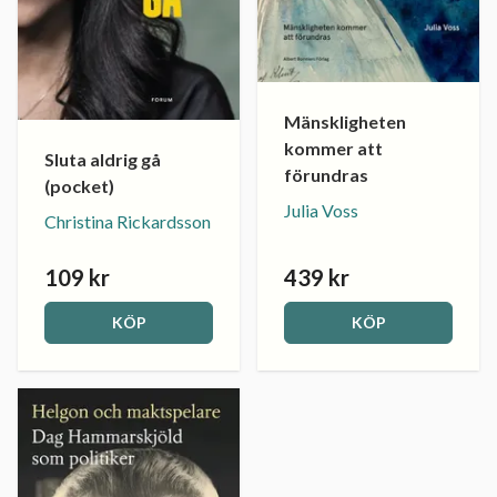
Mänskligheten
kommer att
Sluta aldrig gå
förundras
(pocket)
Julia Voss
Christina Rickardsson
109 kr
439 kr
KÖP
KÖP