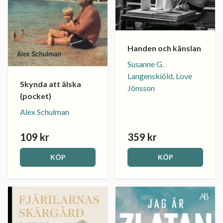
Handen och känslan
Susanne G.
Langenskiöld, Love
Skynda att älska
Jönsson
(pocket)
Alex Schulman
109 kr
359 kr
KÖP
KÖP