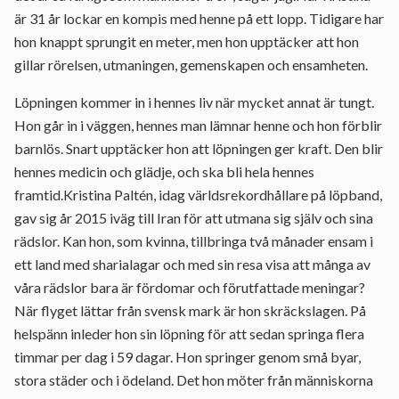
är 31 år lockar en kompis med henne på ett lopp. Tidigare har
hon knappt sprungit en meter, men hon upptäcker att hon
gillar rörelsen, utmaningen, gemenskapen och ensamheten.
Löpningen kommer in i hennes liv när mycket annat är tungt.
Hon går in i väggen, hennes man lämnar henne och hon förblir
barnlös. Snart upptäcker hon att löpningen ger kraft. Den blir
hennes medicin och glädje, och ska bli hela hennes
framtid.Kristina Paltén, idag världsrekordhållare på löpband,
gav sig år 2015 iväg till Iran för att utmana sig själv och sina
rädslor. Kan hon, som kvinna, tillbringa två månader ensam i
ett land med sharialagar och med sin resa visa att många av
våra rädslor bara är fördomar och förutfattade meningar?
När flyget lättar från svensk mark är hon skräckslagen. På
helspänn inleder hon sin löpning för att sedan springa flera
timmar per dag i 59 dagar. Hon springer genom små byar,
stora städer och i ödeland. Det hon möter från människorna