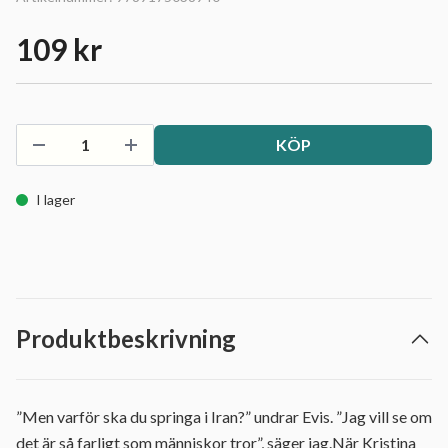
109 kr
KÖP
I lager
Produktbeskrivning
”Men varför ska du springa i Iran?” undrar Evis. ”Jag vill se om
det är så farligt som människor tror”, säger jag.När Kristina