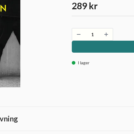
289 kr
I lager
vning