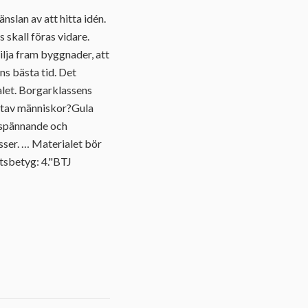
slan av att hitta idén.
 skall föras vidare.
lja fram byggnader, att
ns bästa tid. Det
alet. Borgarklassens
rentav människor?Gula
 spännande och
sser. … Materialet bör
etsbetyg: 4."BTJ