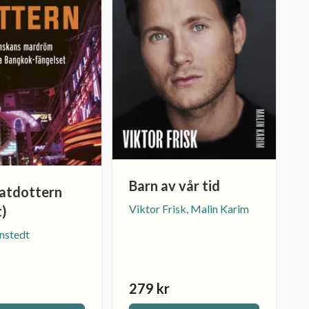
Barn av vår tid
atdottern
Viktor Frisk, Malin Karim
t)
nstedt
279 kr