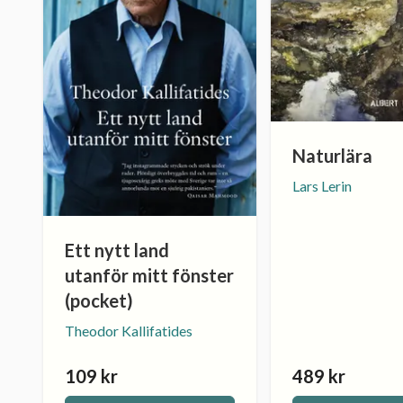
Naturlära
Lars Lerin
Ett nytt land
utanför mitt fönster
(pocket)
Theodor Kallifatides
109 kr
489 kr