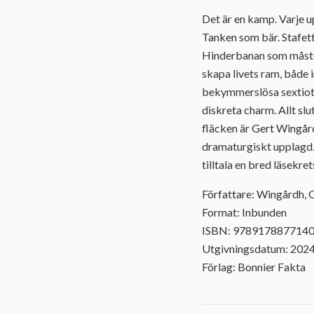
Det är en kamp. Varje u
Tanken som bär. Stafett
Hinderbanan som måste 
skapa livets ram, både i
bekymmerslösa sextiotal
diskreta charm. Allt sl
fläcken är Gert Wingår
dramaturgiskt upplagd.
tilltala en bred läsekre
Författare: Wingårdh, 
Format: Inbunden
ISBN: 978917887714
Utgivningsdatum: 202
Förlag: Bonnier Fakta