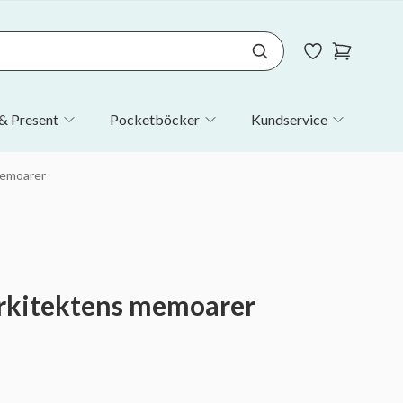
& Present
Pocketböcker
Kundservice
memoarer
Arkitektens memoarer