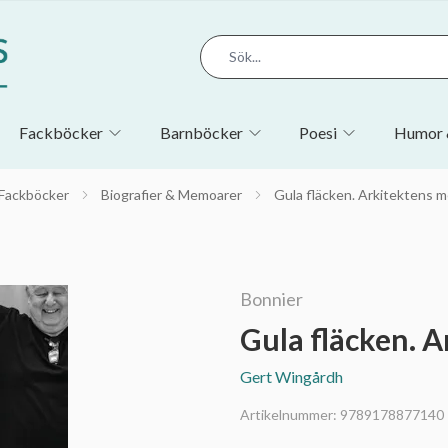
Fackböcker
Barnböcker
Poesi
Humor 
Fackböcker
Biografier & Memoarer
Gula fläcken. Arkitektens 
Bonnier
Gula fläcken. 
Gert Wingårdh
Artikelnummer:
9789178877140