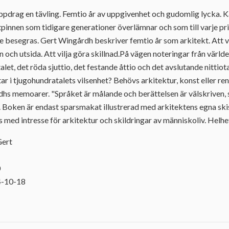
ppdrag en tävling. Femtio år av uppgivenhet och gudomlig lycka. Kän
pinnen som tidigare generationer överlämnar och som till varje pris
besegras. Gert Wingårdh beskriver femtio år som arkitekt. Att vi
n och utsida. Att vilja göra skillnad.På vägen noteringar från världe
et, det röda sjuttio, det festande åttio och det avslutande nittiot
utar i tjugohundratalets vilsenhet? Behövs arkitektur, konst eller 
dhs memoarer. "Språket är målande och berättelsen är välskriven,
 Boken är endast sparsmakat illustrerad med arkitektens egna ski
ts med intresse för arkitektur och skildringar av människoliv. Helh
Gert
0
4-10-18