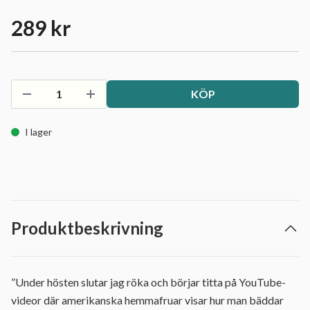
289 kr
KÖP
I lager
Produktbeskrivning
”Under hösten slutar jag röka och börjar titta på YouTube-
videor där amerikanska hemmafruar visar hur man bäddar