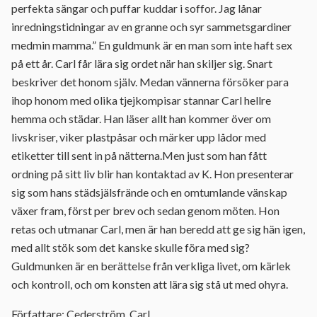
perfekta sängar och puffar kuddar i soffor. Jag lånar
inredningstidningar av en granne och syr sammetsgardiner
medmin mamma.” En guldmunk är en man som inte haft sex
på ett år. Carl får lära sig ordet när han skiljer sig. Snart
beskriver det honom själv. Medan vännerna försöker para
ihop honom med olika tjejkompisar stannar Carl hellre
hemma och städar. Han läser allt han kommer över om
livskriser, viker plastpåsar och märker upp lådor med
etiketter till sent in på nätterna.Men just som han fått
ordning på sitt liv blir han kontaktad av K. Hon presenterar
sig som hans städsjälsfrände och en omtumlande vänskap
växer fram, först per brev och sedan genom möten. Hon
retas och utmanar Carl, men är han beredd att ge sig hän igen,
med allt stök som det kanske skulle föra med sig?
Guldmunken är en berättelse från verkliga livet, om kärlek
och kontroll, och om konsten att lära sig stå ut med ohyra.
Författare: Cederström, Carl