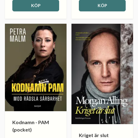
KÖP
KÖP
Kodnamn - PAM
(pocket)
Kriget är slut