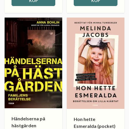
KÖP
KÖP
Händelserna på
Hon hette
hästgården
Esmeralda (pocket)