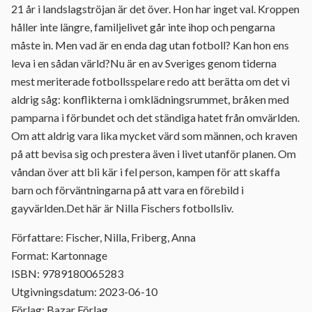
21 år i landslagströjan är det över. Hon har inget val. Kroppen
håller inte längre, familjelivet går inte ihop och pengarna
måste in. Men vad är en enda dag utan fotboll? Kan hon ens
leva i en sådan värld?Nu är en av Sveriges genom tiderna
mest meriterade fotbollsspelare redo att berätta om det vi
aldrig såg: konflikterna i omklädningsrummet, bråken med
pamparna i förbundet och det ständiga hatet från omvärlden.
Om att aldrig vara lika mycket värd som männen, och kraven
på att bevisa sig och prestera även i livet utanför planen. Om
våndan över att bli kär i fel person, kampen för att skaffa
barn och förväntningarna på att vara en förebild i
gayvärlden.Det här är Nilla Fischers fotbollsliv.
Författare: Fischer, Nilla, Friberg, Anna
Format: Kartonnage
ISBN: 9789180065283
Utgivningsdatum: 2023-06-10
Förlag: Bazar Förlag