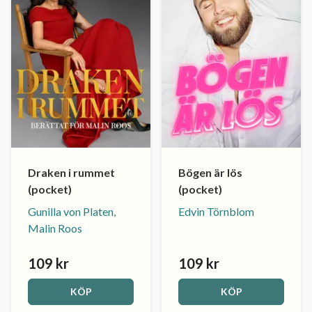
Draken i rummet
Bögen är lös
(pocket)
(pocket)
Gunilla von Platen,
Edvin Törnblom
Malin Roos
109 kr
109 kr
KÖP
KÖP