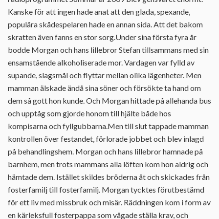
Kanske för att ingen hade anat att den glada, spexande,
populära skådespelaren hade en annan sida. Att det bakom
skratten även fanns en stor sorg.Under sina första fyra år
bodde Morgan och hans lillebror Stefan tillsammans med sin
ensamstående alkoholiserade mor. Vardagen var fylld av
supande, slagsmål och flyttar mellan olika lägenheter. Men
mamman älskade ändå sina söner och försökte ta hand om
dem så gott hon kunde. Och Morgan hittade på allehanda bus
och upptåg som gjorde honom till hjälte både hos
kompisarna och fyllgubbarna.Men till slut tappade mamman
kontrollen över festandet, förlorade jobbet och blev inlagd
på behandlingshem. Morgan och hans lillebror hamnade på
barnhem, men trots mammans alla löften kom hon aldrig och
hämtade dem. Istället skildes bröderna åt och skickades från
fosterfamilj till fosterfamilj. Morgan tycktes förutbestämd
för ett liv med missbruk och misär. Räddningen kom i form av
en kärleksfull fosterpappa som vågade ställa krav, och