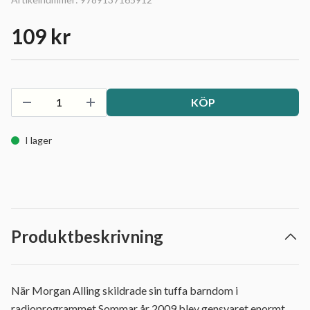
109 kr
KÖP
I lager
Produktbeskrivning
När Morgan Alling skildrade sin tuffa barndom i
radioprogrammet Sommar år 2009 blev gensvaret enormt.