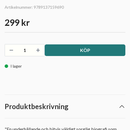
Artikelnummer:
9789137159690
299 kr
KÖP
I lager
Produktbeskrivning
"En underhållande och bitvis väldigt sorglig biografi som