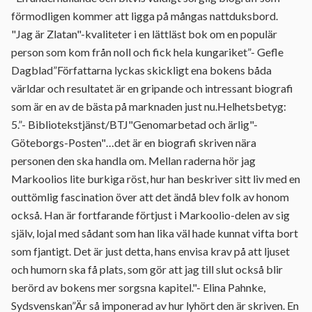
förmodligen kommer att ligga på mångas nattduksbord.
"Jag är Zlatan"-kvaliteter i en lättläst bok om en populär
person som kom från noll och fick hela kungariket”- Gefle
Dagblad”Författarna lyckas skickligt ena bokens båda
världar och resultatet är en gripande och intressant biografi
som är en av de bästa på marknaden just nu.Helhetsbetyg:
5.”- Bibliotekstjänst/BTJ"Genomarbetad och ärlig"-
Göteborgs-Posten"…det är en biografi skriven nära
personen den ska handla om. Mellan raderna hör jag
Markoolios lite burkiga röst, hur han beskriver sitt liv med en
outtömlig fascination över att det ändå blev folk av honom
också. Han är fortfarande förtjust i Markoolio-delen av sig
själv, lojal med sådant som han lika väl hade kunnat vifta bort
som fjantigt. Det är just detta, hans envisa krav på att ljuset
och humorn ska få plats, som gör att jag till slut också blir
berörd av bokens mer sorgsna kapitel."- Elina Pahnke,
Sydsvenskan”Är så imponerad av hur lyhört den är skriven. En