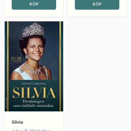
KÖP
KÖP
Silvia