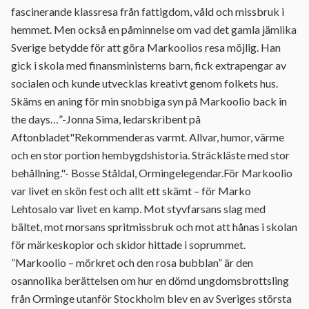
fascinerande klassresa från fattigdom, våld och missbruk i
hemmet. Men också en påminnelse om vad det gamla jämlika
Sverige betydde för att göra Markoolios resa möjlig. Han
gick i skola med finansministerns barn, fick extrapengar av
socialen och kunde utvecklas kreativt genom folkets hus.
Skäms en aning för min snobbiga syn på Markoolio back in
the days…”-Jonna Sima, ledarskribent på
Aftonbladet"Rekommenderas varmt. Allvar, humor, värme
och en stor portion hembygdshistoria. Sträckläste med stor
behållning."- Bosse Ståldal, Ormingelegendar.För Markoolio
var livet en skön fest och allt ett skämt – för Marko
Lehtosalo var livet en kamp. Mot styvfarsans slag med
bältet, mot morsans spritmissbruk och mot att hånas i skolan
för märkeskopior och skidor hittade i soprummet.
”Markoolio – mörkret och den rosa bubblan” är den
osannolika berättelsen om hur en dömd ungdomsbrottsling
från Orminge utanför Stockholm blev en av Sveriges största