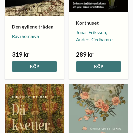
Korthuset
Den gyllene tråden
Jonas Eriksson,
Ravi Somaiya
Anders Cedhamre
319 kr
289 kr
KÖP
KÖP