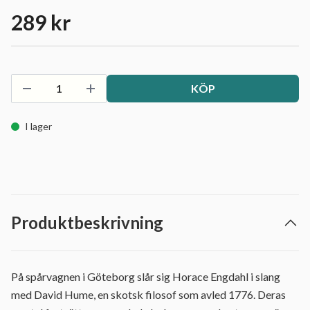
289 kr
KÖP
I lager
Produktbeskrivning
På spårvagnen i Göteborg slår sig Horace Engdahl i slang
med David Hume, en skotsk filosof som avled 1776. Deras