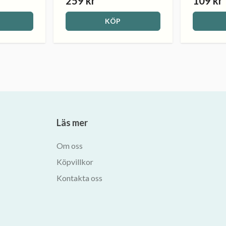
259 kr
109 kr
KÖP
Läs mer
Om oss
Köpvillkor
Kontakta oss