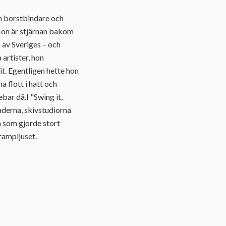
en borstbindare och
Hon är stjärnan bakom
 av Sveriges – och
artister, hon
it. Egentligen hette hon
 flott i hatt och
bar då.I "Swing it,
raderna, skivstudiorna
 som gjorde stort
 rampljuset.