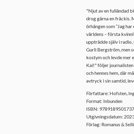
"Njut av en fulländad b
drog gärna en fräckis.
örhängen som ”Jag har e
världens – första kvinn
uppträdde själv i radio
Gurli Bergström, men so
kostym och levde mer el
Kai!" följer journalist
och hennes hem, där må
avtryck i sin samtid, le
Författare: Hofsten, In
Format: Inbunden
ISBN: 978918950173
Utgivningsdatum: 202
Förlag: Romanus & Sell