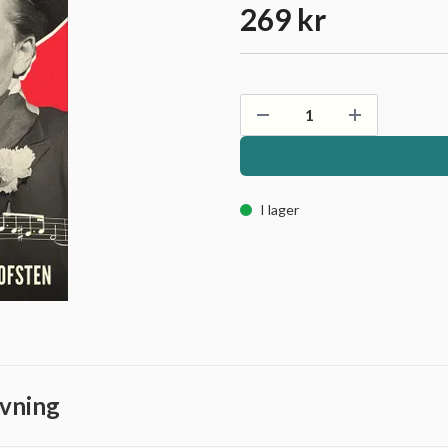
269 kr
I lager
vning