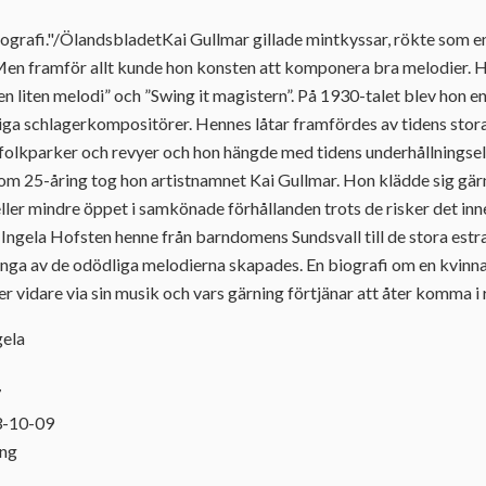
iografi."/ÖlandsbladetKai Gullmar gillade mintkyssar, rökte som 
 Men framför allt kunde hon konsten att komponera bra melodier. 
n liten melodi” och ”Swing it magistern”. På 1930-talet blev hon en
liga schlagerkompositörer. Hennes låtar framfördes av tidens stora 
, folkparker och revyer och hon hängde med tidens underhållningsel
m 25-åring tog hon artistnamnet Kai Gullmar. Hon klädde sig gärna
ler mindre öppet i samkönade förhållanden trots de risker det inne
en Ingela Hofsten henne från barndomens Sundsvall till de stora est
nga av de odödliga melodierna skapades. En biografi om en kvinna
ver vidare via sin musik och vars gärning förtjänar att åter komma i
gela
7
3-10-09
ing