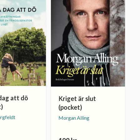
dag att dö
Kriget är slut
t)
(pocket)
rgfeldt
Morgan Alling