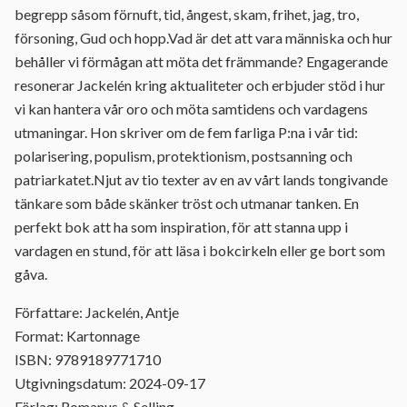
begrepp såsom förnuft, tid, ångest, skam, frihet, jag, tro,
försoning, Gud och hopp.Vad är det att vara människa och hur
behåller vi förmågan att möta det främmande? Engagerande
resonerar Jackelén kring aktualiteter och erbjuder stöd i hur
vi kan hantera vår oro och möta samtidens och vardagens
utmaningar. Hon skriver om de fem farliga P:na i vår tid:
polarisering, populism, protektionism, postsanning och
patriarkatet.Njut av tio texter av en av vårt lands tongivande
tänkare som både skänker tröst och utmanar tanken. En
perfekt bok att ha som inspiration, för att stanna upp i
vardagen en stund, för att läsa i bokcirkeln eller ge bort som
gåva.
Författare: Jackelén, Antje
Format: Kartonnage
ISBN: 9789189771710
Utgivningsdatum: 2024-09-17
Förlag: Romanus & Selling