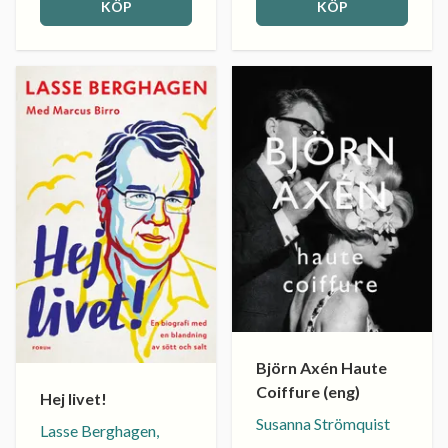
KÖP
KÖP
Björn Axén Haute
Coiffure (eng)
Hej livet!
Susanna Strömquist
Lasse Berghagen,