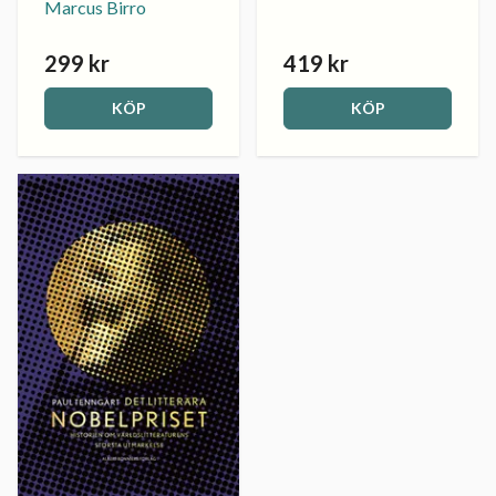
Marcus Birro
299 kr
419 kr
KÖP
KÖP