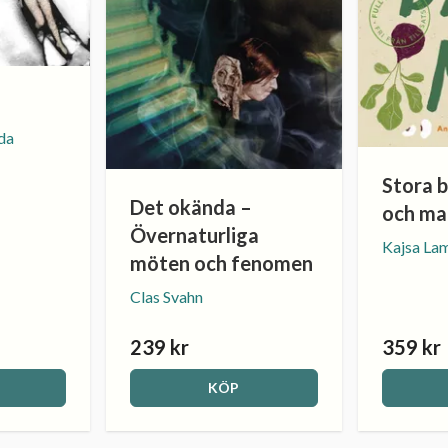
nda
Stora 
Det okända –
och ma
Övernaturliga
Kajsa La
möten och fenomen
Clas Svahn
239 kr
359 kr
KÖP