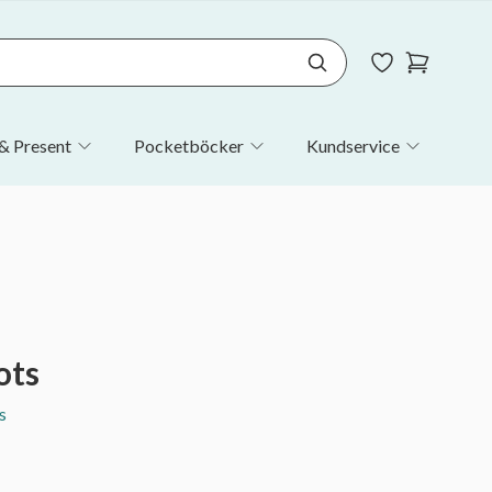
& Present
Pocketböcker
Kundservice
ots
s