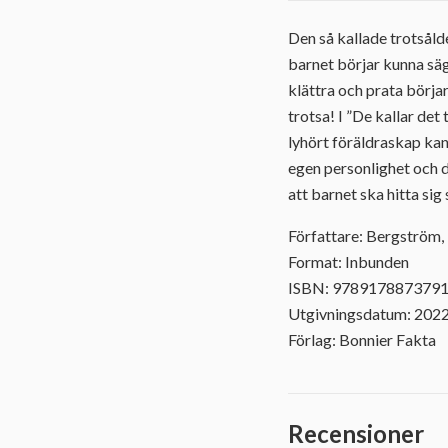
Den så kallade trotsålde
barnet börjar kunna säga
klättra och prata börjar
trotsa! I ”De kallar de
lyhört föräldraskap kan 
egen personlighet och d
att barnet ska hitta sig 
Författare: Bergström, 
Format: Inbunden
ISBN: 978917887379
Utgivningsdatum: 202
Förlag: Bonnier Fakta
Recensioner