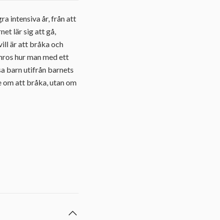
a intensiva år, från att
et lär sig att gå,
ill är att bråka och
nnros hur man med ett
sa barn utifrån barnets
te om att bråka, utan om