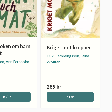
boken om barn
Kriget mot kroppen
t
Erik Hemmingsson, Stina
mm, Ann Fernholm
Wollter
289 kr
KÖP
KÖP