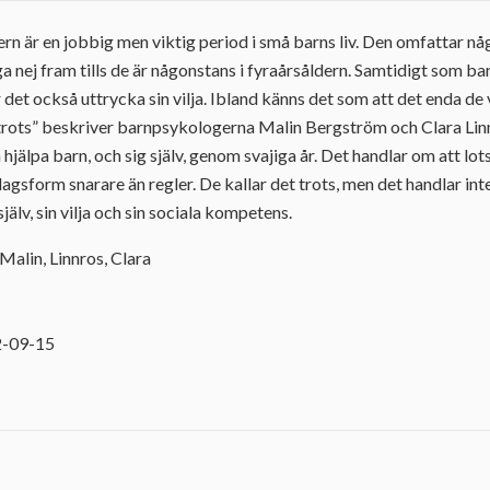
rn är en jobbig men viktig period i små barns liv. Den omfattar någr
 nej fram tills de är någonstans i fyraårsåldern. Samtidigt som barn
 det också uttrycka sin vilja. Ibland känns det som att det enda de v
t trots” beskriver barnpsykologerna Malin Bergström och Clara Li
hjälpa barn, och sig själv, genom svajiga år. Det handlar om att lot
agsform snarare än regler. De kallar det trots, men det handlar in
själv, sin vilja och sin sociala kompetens.
Malin, Linnros, Clara
1
2-09-15