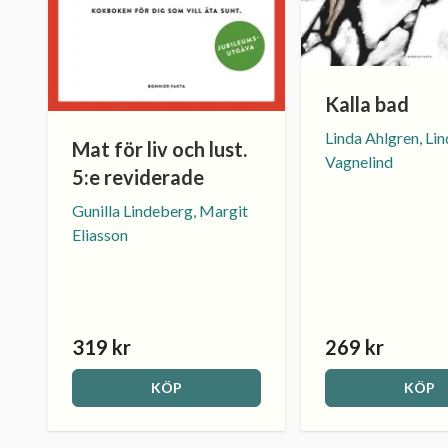
Kalla bad
Linda Ahlgren, Li
Mat för liv och lust.
Vagnelind
5:e reviderade
Gunilla Lindeberg, Margit
Eliasson
319 kr
269 kr
KÖP
KÖP