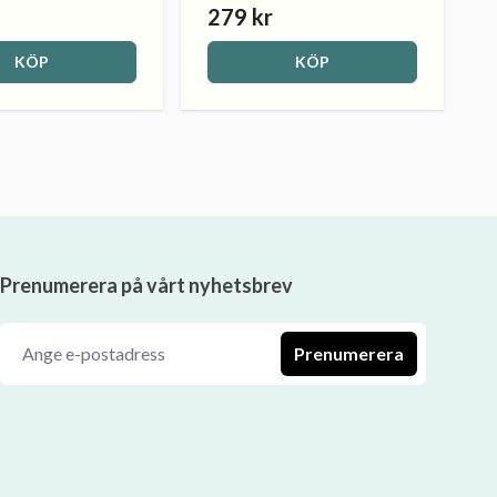
279 kr
KÖP
KÖP
Prenumerera på vårt nyhetsbrev
Prenumerera