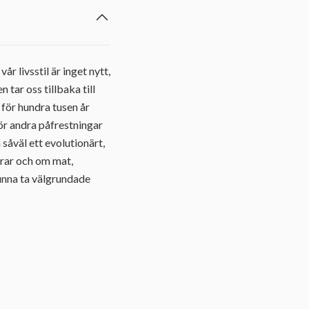
r livsstil är inget nytt,
tar oss tillbaka till
 för hundra tusen år
för andra påfrestningar
såväl ett evolutionärt,
erar och om mat,
unna ta välgrundade