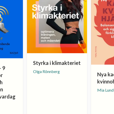
Styrka i klimakteriet
– 9
Olga Rönnberg
Nya kao
ör
kvinno
ch
en
Mia Lund
 vardag