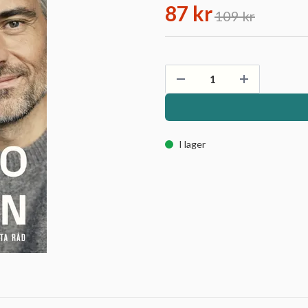
87 kr
109 kr
I lager