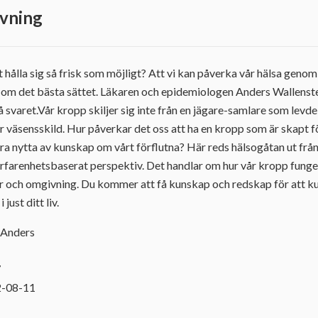
vning
 hålla sig så frisk som möjligt? Att vi kan påverka vår hälsa genom vå
 om det bästa sättet. Läkaren och epidemiologen Anders Wallensten 
å svaret.Vår kropp skiljer sig inte från en jägare-samlare som levde
är väsensskild. Hur påverkar det oss att ha en kropp som är skapt 
dra nytta av kunskap om vårt förflutna? Här reds hälsogåtan ut från 
erfarenhetsbaserat perspektiv. Det handlar om hur vår kropp fung
er och omgivning. Du kommer att få kunskap och redskap för att k
just ditt liv.
, Anders
7
2-08-11