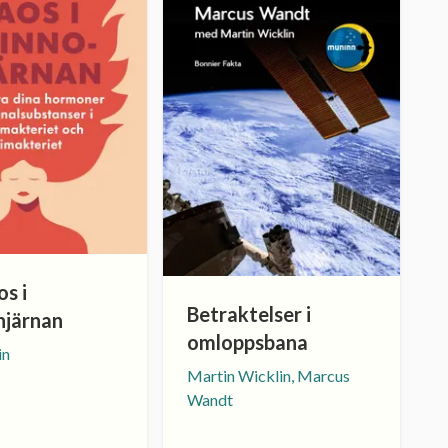
s i
Betraktelser i
hjärnan
omloppsbana
in
Martin Wicklin, Marcus
Wandt