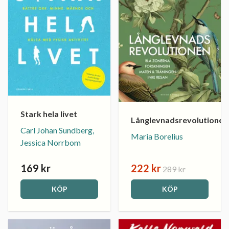
Stark hela livet
Långlevnadsrevolutionen
Carl Johan Sundberg,
Maria Borelius
Jessica Norrbom
169 kr
222 kr
289 kr
KÖP
KÖP