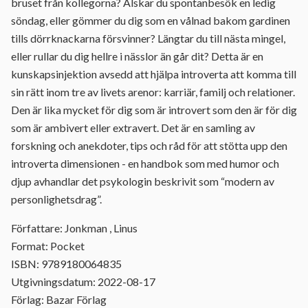
bruset från kollegorna? Älskar du spontanbesök en ledig
söndag, eller gömmer du dig som en vålnad bakom gardinen
tills dörrknackarna försvinner? Längtar du till nästa mingel,
eller rullar du dig hellre i nässlor än går dit? Detta är en
kunskapsinjektion avsedd att hjälpa introverta att komma till
sin rätt inom tre av livets arenor: karriär, familj och relationer.
Den är lika mycket för dig som är introvert som den är för dig
som är ambivert eller extravert. Det är en samling av
forskning och anekdoter, tips och råd för att stötta upp den
introverta dimensionen - en handbok som med humor och
djup avhandlar det psykologin beskrivit som “modern av
personlighetsdrag”.
Författare: Jonkman , Linus
Format: Pocket
ISBN: 9789180064835
Utgivningsdatum: 2022-08-17
Förlag: Bazar Förlag