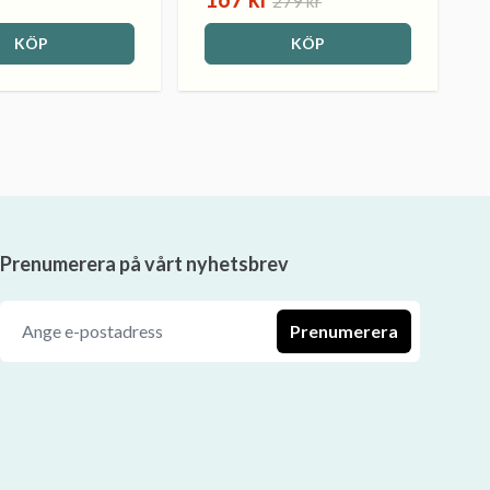
279 kr
KÖP
KÖP
Prenumerera på vårt nyhetsbrev
Prenumerera