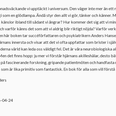
pnadsväckande vi upptäckt i universum. Den väger inte mer än ett
gi som en glödlampa. Ändå styr den allt vi gör, tänker och känner. 
a känslor ibland till sådant vi ångrar? Hur kommer det sig att vi mi
h varför känns det som att vi aldrig blir riktigt nöjda? Varför verk
den här boken tar succéförfattaren och psykiatrikern Anders Hans
järnans innersta och visar att det vi ofta uppfattar som brister i sjä
derna värld kan leda oss väldigt fel. Det är våra neurobiologiska a
Men det finns hopp: ju mer vi förstår hjärnans akilleshälar, desto bä
på fascinerande forskning, gripande patientmöten och handfasta
na som är lika primitiv som fantastisk. En bok för alla som vill förstå s
ders
6
6-04-24