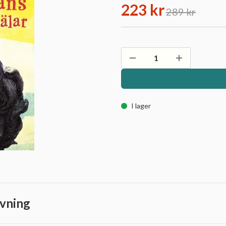
223 kr
289 kr
I lager
vning