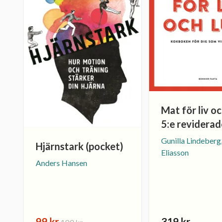
Mat för liv oc
5:e reviderad
Gunilla Lindeberg
Hjärnstark (pocket)
Eliasson
Anders Hansen
99 kr
319 kr