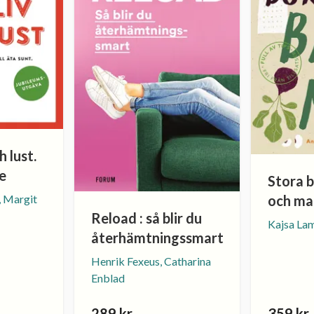
h lust.
e
Stora 
och ma
, Margit
Reload : så blir du
Kajsa La
återhämtningssmart
Henrik Fexeus, Catharina
Enblad
289 kr
359 kr