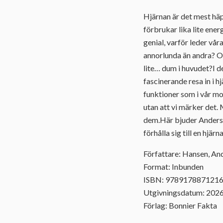
Hjärnan är det mest hä
förbrukar lika lite ener
genial, varför leder vår
annorlunda än andra? Oc
lite… dum i huvudet?I 
fascinerande resa in i h
funktioner som i vår mo
utan att vi märker det. 
dem.Här bjuder Anders 
förhålla sig till en hjär
Författare: Hansen, An
Format: Inbunden
ISBN: 978917887121
Utgivningsdatum: 202
Förlag: Bonnier Fakta