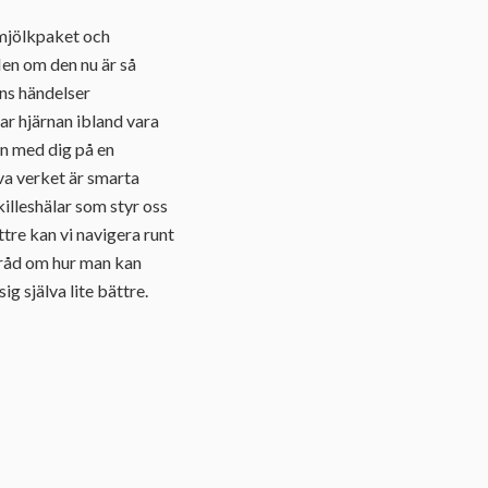
 mjölkpaket och
Men om den nu är så
nns händelser
ar hjärnan ibland vara
en med dig på en
lva verket är smarta
killeshälar som styr oss
ttre kan vi navigera runt
 råd om hur man kan
ig själva lite bättre.