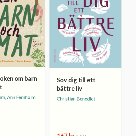
boken om barn
Sov dig till ett
t
bättre liv
mm, Ann Fernholm
Christian Benedict
167 kr