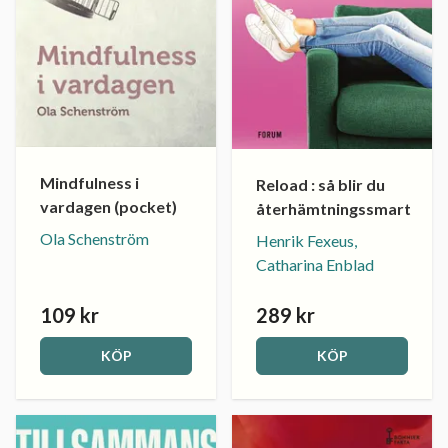
Mindfulness i
Reload : så blir du
vardagen (pocket)
återhämtningssmart
Ola Schenström
Henrik Fexeus,
Catharina Enblad
109 kr
289 kr
KÖP
KÖP