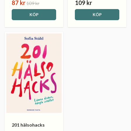
87 kr
109 kr
109 kr
KÖP
KÖP
201 hälsohacks