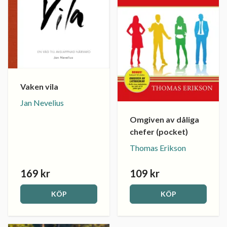
Vaken vila
Jan Nevelius
Omgiven av dåliga
chefer (pocket)
Thomas Erikson
169 kr
109 kr
KÖP
KÖP