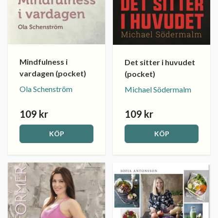
Mindfulness i
Det sitter i huvudet
vardagen (pocket)
(pocket)
Ola Schenström
Michael Södermalm
109 kr
109 kr
KÖP
KÖP