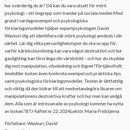
hur ovärderlig du är? Då kan du vara utsatt för mörk
psykologi – ett begrepp som trendar på sociala medier.Med
grund i vardagsexempel och psykologiska
förklaringsmodeller hjälper expertpsykologen David
Waskuri dig att identifiera när mörk psykologi används i din
närhet. Lär dig vilka personlighetstyper du ska se upp för,
varför kärleksbombning kan vara något destruktivt och hur
gaslighting kan förvränga din världsbild – och hur du skyddar
dig mot manipulation, vilseledning och lögner."Förtjänstfullt
innehåller boken även konkreta exempel och praktiska tips
samt psykologiska förklaringsmodeller. Texten är lättfattlig
och viktig då den bidrar till att medvetandegöra läsaren om
manipulationens destruktiva krafter och hur man kan undgå
dem. Alla som är intresserade av psykologi kommer ha nytta
av boken."BTJ-häftet nr 22, 2024Lektör Maria Fridstjerna
Författare: Waskuri, David