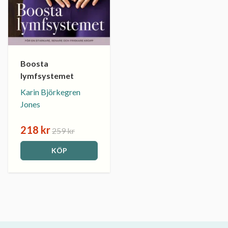
Boosta
lymfsystemet
Karin Björkegren
Jones
218 kr
259 kr
KÖP