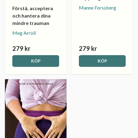
Manne Forssberg
Förstå, acceptera
och hantera dina
mindre trauman
Meg Arroll
279 kr
279 kr
KÖP
KÖP