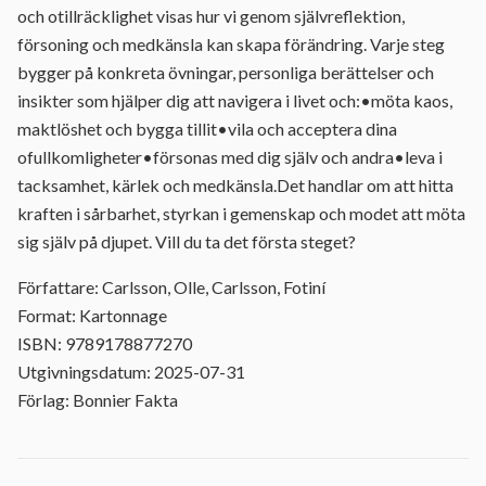
och otillräcklighet visas hur vi genom självreflektion,
försoning och medkänsla kan skapa förändring. Varje steg
bygger på konkreta övningar, personliga berättelser och
insikter som hjälper dig att navigera i livet och:•möta kaos,
maktlöshet och bygga tillit•vila och acceptera dina
ofullkomligheter•försonas med dig själv och andra•leva i
tacksamhet, kärlek och medkänsla.Det handlar om att hitta
kraften i sårbarhet, styrkan i gemenskap och modet att möta
sig själv på djupet. Vill du ta det första steget?
Författare: Carlsson, Olle, Carlsson, Fotiní
Format: Kartonnage
ISBN: 9789178877270
Utgivningsdatum: 2025-07-31
Förlag: Bonnier Fakta