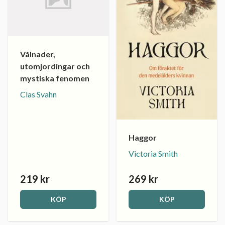
Vålnader,
utomjordingar och
mystiska fenomen
Clas Svahn
Haggor
Victoria Smith
219 kr
269 kr
KÖP
KÖP