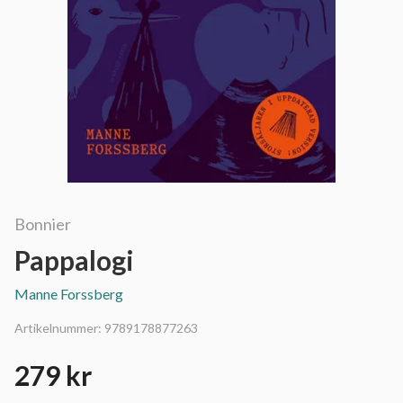
Bonnier
Pappalogi
Manne Forssberg
Artikelnummer:
9789178877263
279 kr