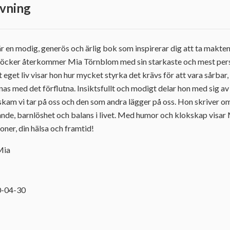
vning
 en modig, generös och ärlig bok som inspirerar dig att ta makten ö
 böcker återkommer Mia Törnblom med sin starkaste och mest perso
 eget liv visar hon hur mycket styrka det krävs för att vara sårbar, 
nas med det förflutna. Insiktsfullt och modigt delar hon med sig av
skam vi tar på oss och den som andra lägger på oss. Hon skriver om 
ldrande, barnlöshet och balans i livet. Med humor och klokskap visar
ioner, din hälsa och framtid!
Mia
1
0-04-30