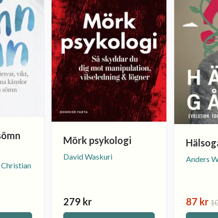
 sömn
Mörk psykologi
Hälsog
David Waskuri
Anders W
Christian
279 kr
87 kr
10