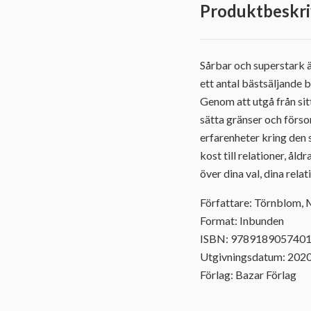
Produktbeskri
Sårbar och superstark är
ett antal bästsäljande
Genom att utgå från sitt
sätta gränser och förso
erfarenheter kring den 
kost till relationer, å
över dina val, dina relat
Författare: Törnblom, 
Format: Inbunden
ISBN: 978918905740
Utgivningsdatum: 202
Förlag: Bazar Förlag