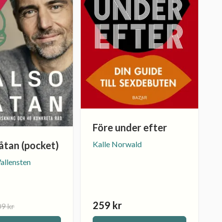
Före under efter
åtan (pocket)
Kalle Norwald
allensten
259 kr
9 kr