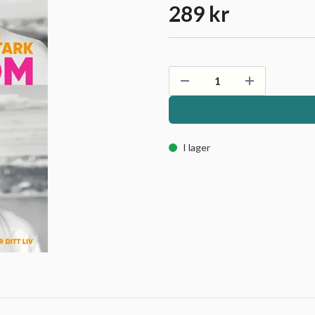
289 kr
I lager