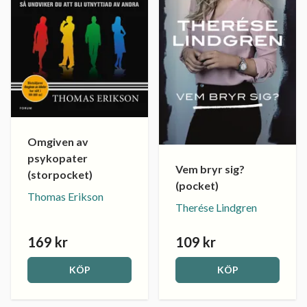
Omgiven av
psykopater
Vem bryr sig?
(storpocket)
(pocket)
Thomas Erikson
Therése Lindgren
169 kr
109 kr
KÖP
KÖP