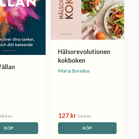
Hälsorevolutionen
kokboken
fällan
Maria Borelius
127 kr
289 kr
169 kr
KÖP
KÖP