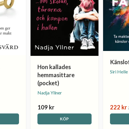
Känslo
t
Hon kallades
Siri Helle
hemmasittare
(pocket)
Nadja Yllner
109 kr
222 kr
KÖP