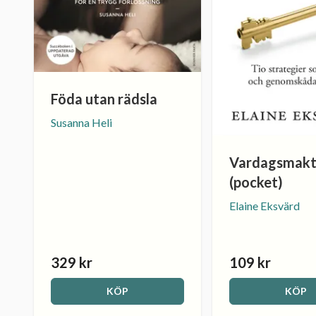
Föda utan rädsla
Susanna Heli
Vardagsmak
(pocket)
Elaine Eksvärd
329 kr
109 kr
KÖP
KÖP