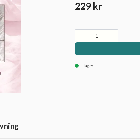
229 kr
I lager
vning