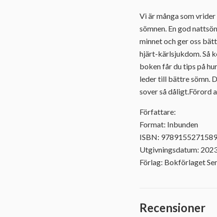
Vi är många som vrider 
sömnen. En god nattsömn
minnet och ger oss bätt
hjärt-kärlsjukdom. Så ko
boken får du tips på hu
leder till bättre sömn.
sover så dåligt.Förord
Författare:
Format: Inbunden
ISBN: 978915527158
Utgivningsdatum: 202
Förlag: Bokförlaget Se
Recensioner