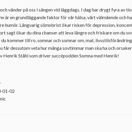
och vänder på oss i sängen vid läggdags. I dag har drygt fyra av 
 är en grundläggande faktor för vår hälsa, vårt välmående och har
re humör. Långvarig sömnbrist ökar risken för depression, koncen
rt sagt ökar du dina chanser att leva längre och friskare om du sov
r du kommer till ro, somnar och somnar om, mat, livsstilsförändrin
 Du får dessutom veta hur många sovtimmar man ska ha och orsaker
 av Henrik Ståhl som driver succépodden Somna med Henrik!
9
3-01-02
mic