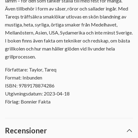
lamm – för den som tänker ställa till med fest för många.
Även tillbehör i form av såser, röror och sallader ingår. Med
Tareqs träffsäkra smaklökar utlovas en skön blandning av
mustiga, heta, syrliga, örtiga smaker från Medelhavet,
Mellanöstern, Asien, USA, Sydamerika och inte minst Sverige.
I boken finns även fakta om tekniker och redskap, om bästa
grillkolen och hur man håller glöden vid liv under hela
grillprocessen.
Författare: Taylor, Tareq
Format: Inbunden
ISBN: 9789178874286
Utgivningsdatum: 2023-04-18
Förlag: Bonnier Fakta
Recensioner