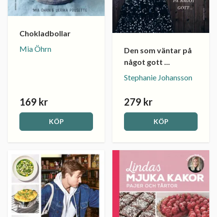
Chokladbollar
Mia Öhrn
Den som väntar på
något gott ...
Stephanie Johansson
169 kr
279 kr
KÖP
KÖP