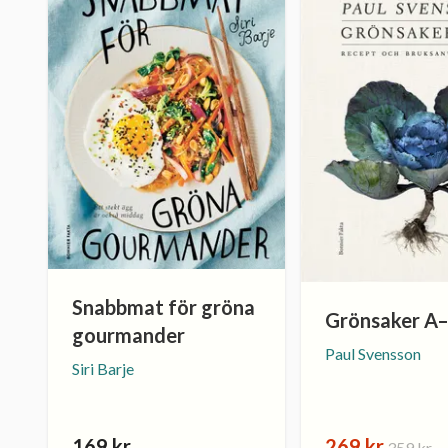
Snabbmat för gröna
Grönsaker A
gourmander
Paul Svensson
Siri Barje
169 kr
269 kr
359 kr