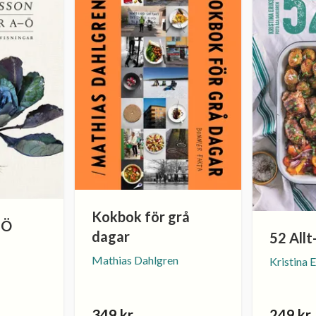
Kokbok för grå
–Ö
dagar
52 Allt
Mathias Dahlgren
Kristina 
349 kr
249 kr