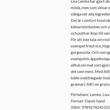
Lisa Lemke har gjort de
möda, men som slösar m
slänga ner alla ingredien
Det är comfort food när
känna höstlunken och var
och puttrar ihop till s
För att inte tala om re
exempel fried rice, hög
gorgonzola. Och som grä
exempelvis äppelkolapa
alltså om mat som gjord
det som mest. Med Allt 
både snabblagade tisda
grannar). Allt i en gryt
Författare: Lemke, Lisa
Format: Dansk band
ISBN: 978917424510