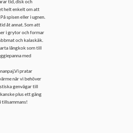
ar tid, disk och
t helt enkelt om att
På spisen eller i ugnen.
tid åt annat. Som att
 ner i grytor och formar
snabbmat och kalaskäk.
arta långkok som till
 veggiepanna med
nanpaj.Vi pratar
 värme när vi behöver
tiska genvägar till
(kanske plus ett gäng
vi tillsammans!