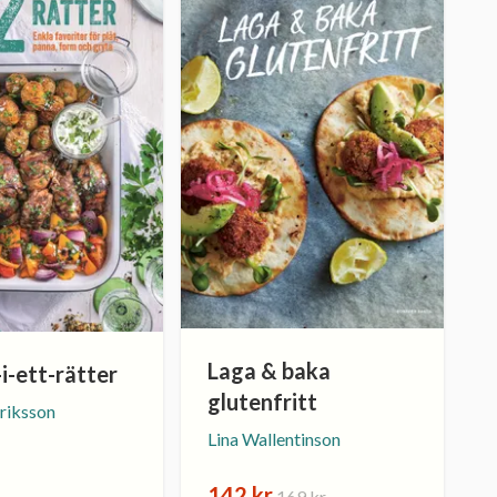
Laga & baka
-i-ett-rätter
glutenfritt
Eriksson
Lina Wallentinson
142 kr
169 kr