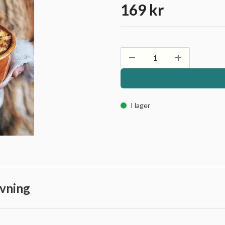
169 kr
I lager
vning