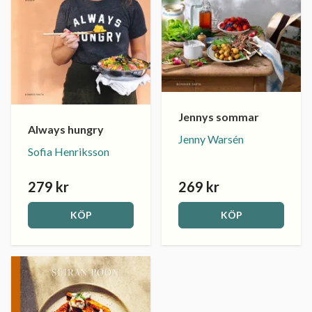
Jennys sommar
Always hungry
Jenny Warsén
Sofia Henriksson
279 kr
269 kr
KÖP
KÖP