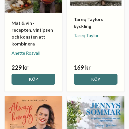
Tareq Taylors
Mat & vin -
kyckling
recepten, vintipsen
Tareq Taylor
och konsten att
kombinera
Anette Rosvall
229 kr
169 kr
KÖP
KÖP