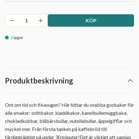
KÖP
I lager
Produktbeskrivning
Ont om tid och fikasugen? Här hittar du snabba godsaker för
alla smaker: snittkakor, kladdkakor, kanelbullemuggkaka,
chokladkubbar, blåbärsbullar, nutellabullar, äppelgifflar och
mycket mer. Från första tanken på kaffebröd till
färdiggräddat på under 30 minuter!Det är viktigt att samlas