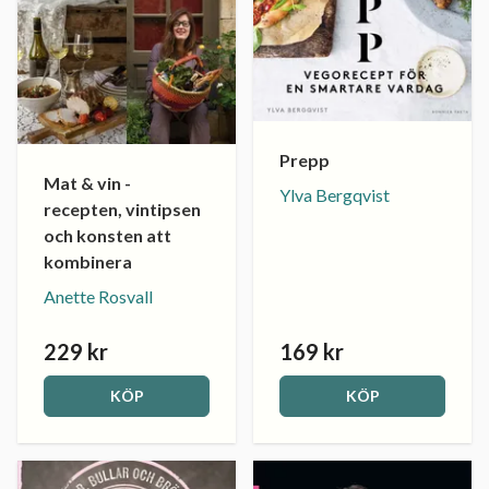
Prepp
Mat & vin -
Ylva Bergqvist
recepten, vintipsen
och konsten att
kombinera
Anette Rosvall
229 kr
169 kr
KÖP
KÖP