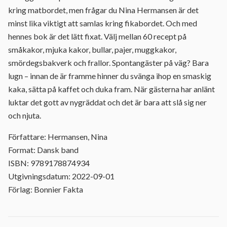
kring matbordet, men frågar du Nina Hermansen är det
minst lika viktigt att samlas kring fikabordet. Och med
hennes bok är det lätt fixat. Välj mellan 60 recept på
småkakor, mjuka kakor, bullar, pajer, muggkakor,
smördegsbakverk och frallor. Spontangäster på väg? Bara
lugn – innan de är framme hinner du svänga ihop en smaskig
kaka, sätta på kaffet och duka fram. När gästerna har anlänt
luktar det gott av nygräddat och det är bara att slå sig ner
och njuta.
Författare: Hermansen, Nina
Format: Dansk band
ISBN: 9789178874934
Utgivningsdatum: 2022-09-01
Förlag: Bonnier Fakta