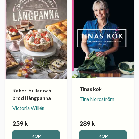
Tinas kök
Kakor, bullar och
bröd i långpanna
Tina Nordström
Victoria Willén
259 kr
289 kr
KÖP
KÖP