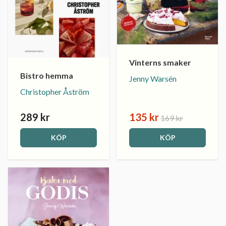
Vinterns smaker
Bistro hemma
Jenny Warsén
Christopher Åström
289 kr
135 kr
169 kr
KÖP
KÖP