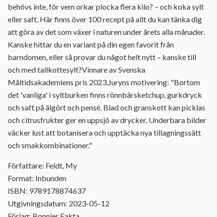
behövs inte, för vem orkar plocka flera kilo? – och koka sylt
eller saft. Här finns över 100 recept på allt du kan tänka dig
att göra av det som växer i naturen under årets alla månader.
Kanske hittar du en variant på din egen favorit från
barndomen, eller så provar du något helt nytt – kanske till
och med tallkottesylt?Vinnare av Svenska
Måltidsakademiens pris 2023.Juryns motivering: "Bortom
det 'vanliga' i syltburken finns rönnbärsketchup, gurkdryck
och saft på älgört och pensé. Blad och granskott kan picklas
och citrusfrukter ger en uppsjö av drycker. Underbara bilder
väcker lust att botanisera och upptäcka nya tillagningssätt
och smakkombinationer."
Författare: Feldt, My
Format: Inbunden
ISBN: 9789178874637
Utgivningsdatum: 2023-05-12
Förlag: Bonnier Fakta