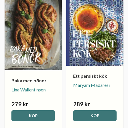
Ett persiskt kök
Baka med bönor
Maryam Madaresi
Lina Wallentinson
279 kr
289 kr
KÖP
KÖP