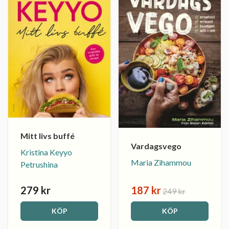
Mitt livs buffé
Vardagsvego
Kristina Keyyo
Maria Zihammou
Petrushina
279 kr
187 kr
249 kr
KÖP
KÖP