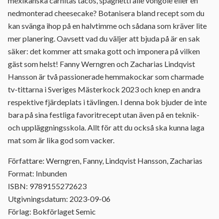
mexikanska carnitas tacos, spaghetti alle vongole eller en
nedmonterad cheesecake? Botanisera bland recept som du
kan svänga ihop på en halvtimme och sådana som kräver lite
mer planering. Oavsett vad du väljer att bjuda på är en sak
säker: det kommer att smaka gott och imponera på vilken
gäst som helst! Fanny Werngren och Zacharias Lindqvist
Hansson är två passionerade hemmakockar som charmade
tv-tittarna i Sveriges Mästerkock 2023 och knep en andra
respektive fjärdeplats i tävlingen. I denna bok bjuder de inte
bara på sina festliga favoritrecept utan även på en teknik-
och uppläggningsskola. Allt för att du också ska kunna laga
mat som är lika god som vacker.
Författare: Werngren, Fanny, Lindqvist Hansson, Zacharias
Format: Inbunden
ISBN: 9789155272623
Utgivningsdatum: 2023-09-06
Förlag: Bokförlaget Semic