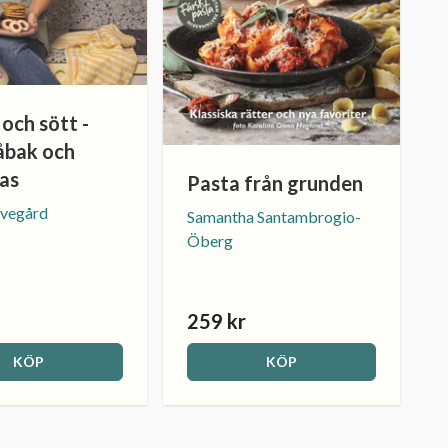
och sött -
åbak och
las
Pasta från grunden
rvegård
Samantha Santambrogio-
Öberg
259 kr
KÖP
KÖP