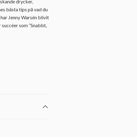
äskande drycker,
es bästa tips på vad du
har Jenny Warsén blivit
r succéer som ”Snabbt,