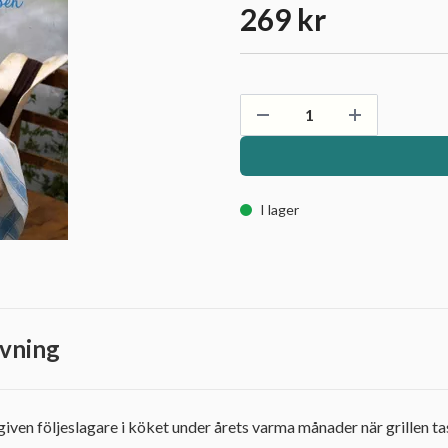
269 kr
I lager
vning
iven följeslagare i köket under årets varma månader när grillen t