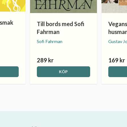
 smak
Till bords med Sofi
Vegan
Fahrman
husman
Sofi Fahrman
Gustav J
289 kr
169 kr
KÖP