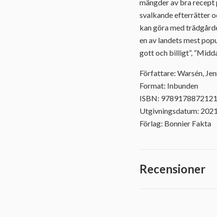
mängder av bra recept 
svalkande efterrätter o
kan göra med trädgårde
en av landets mest pop
gott och billigt”, ”Mid
Författare: Warsén, Je
Format: Inbunden
ISBN: 978917887212
Utgivningsdatum: 202
Förlag: Bonnier Fakta
Recensioner