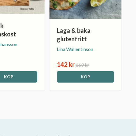
sk
Laga & baka
skost
glutenfritt
ohansson
Lina Wallentinson
142 kr
169 kr
KÖP
KÖP