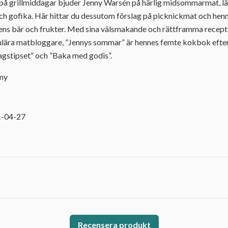
på grillmiddagar bjuder Jenny Warsén på härlig midsommarmat, l
ch gofika. Här hittar du dessutom förslag på picknickmat och henn
ns bär och frukter. Med sina välsmakande och rättframma recept 
ulära matbloggare, ”Jennys sommar” är hennes femte kokbok efte
dagstipset” och ”Baka med godis”.
nny
1
1-04-27
Recensera produkt