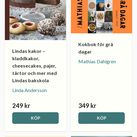
Kokbok för grå
Lindas kakor –
dagar
kladdkakor,
Mathias Dahlgren
cheesecakes, pajer,
tårtor och mer med
Lindas bakskola
Linda Andersson
249 kr
349 kr
KÖP
KÖP