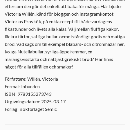
eftersom den gör det enkelt att baka för många. Här bjuder
Victoria Willén, känd för bloggen och Instagramkontot
Victorias Provkök, på enkla recept till både vardagens
fikastunder och livets alla kalas. Välj mellan fluffiga kakor,
läckra tårtor, saftiga bullar, oemotståndligt godis och matiga
bröd. Vad sägs om till exempel blåbärs- och citronmazariner,
lyxiga Nutellabullar, syrliga äppelremmar, en
marängsvisstårta och nattjäst grekiskt bröd? Här finns
något för alla tillfällen och smaker!
Författare: Willén, Victoria
Format: Inbunden
ISBN: 9789155273743
Utgivningsdatum: 2025-03-17
Förlag: Bokförlaget Semic