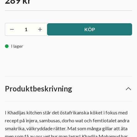
289 kr
KÖP
I lager
Produktbeskrivning
I Khadijas kitchen står det östafrikanska köket i fokus med
recept på injera, sambusas, dorho wat och femtiotalet andra
smakrika, välkryddade rätter. Mat som många gillar att äta
men som få av oss vet hur man lagar! Khadija Mohamud har