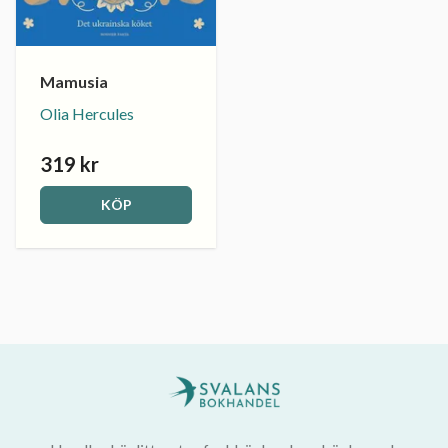
Mamusia
Olia Hercules
319 kr
KÖP