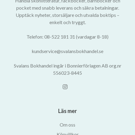
Handla skönlitteratur, fackböcker, barnböcker och
pocket med snabb leverans och säkra betalningar.
Upptäck nyheter, storsäljare och utvalda boktips –
enkelt och tryggt.
Telefon: 08-522 181 31 (vardagar 8-18)
kundservice@svalansbokhandel.se
Svalans Bokhandel ingår i Bonnierförlagen AB org.nr
556023-8445
Läs mer
Om oss
Köpvillkor