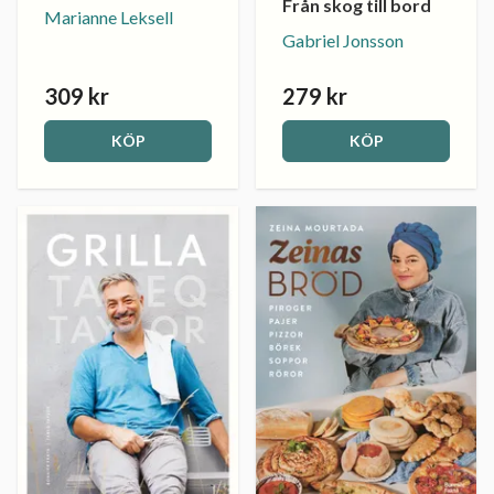
Från skog till bord
Marianne Leksell
Gabriel Jonsson
309 kr
279 kr
KÖP
KÖP