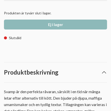
Produkten är tyvärr slut i lager.
Ej i lager
Slutsåld
Produktbeskrivning
Svamp är den perfekta råvaran, särskilt i en tid när många
letar efter alternativ till kött. Den bjuder på djupa, maffiga
umamismaker och en tydlig textur. Tillagningen kan varieras i
det oändliga: Den kan kokas, stekas, ugnrostas, grillas,