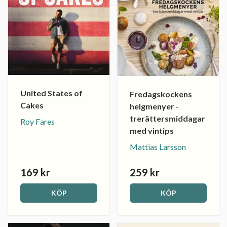
United States of
Fredagskockens
Cakes
helgmenyer -
trerättersmiddagar
Roy Fares
med vintips
Mattias Larsson
169 kr
259 kr
KÖP
KÖP