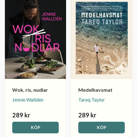
Wok, ris, nudlar
Medelhavsmat
Jennie Walldén
Tareq Taylor
289 kr
289 kr
KÖP
KÖP