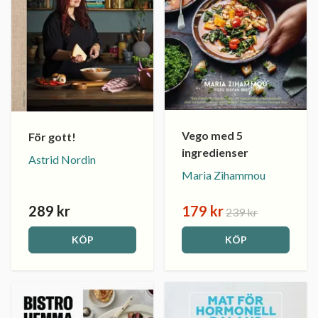
Vego med 5
För gott!
ingredienser
Astrid Nordin
Maria Zihammou
289 kr
179 kr
239 kr
KÖP
KÖP