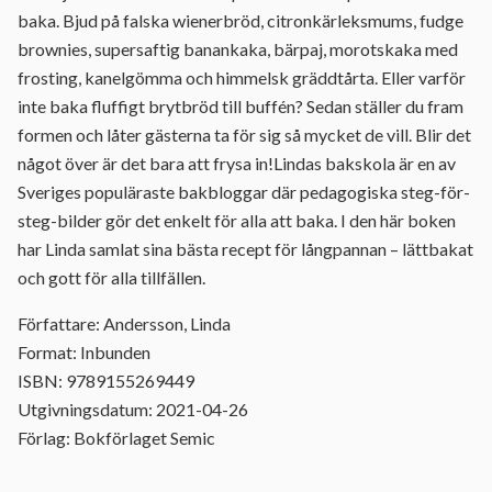
baka. Bjud på falska wienerbröd, citronkärleksmums, fudge
brownies, supersaftig banankaka, bärpaj, morotskaka med
frosting, kanelgömma och himmelsk gräddtårta. Eller varför
inte baka fluffigt brytbröd till buffén? Sedan ställer du fram
formen och låter gästerna ta för sig så mycket de vill. Blir det
något över är det bara att frysa in!Lindas bakskola är en av
Sveriges populäraste bakbloggar där pedagogiska steg-för-
steg-bilder gör det enkelt för alla att baka. I den här boken
har Linda samlat sina bästa recept för långpannan – lättbakat
och gott för alla tillfällen.
Författare: Andersson, Linda
Format: Inbunden
ISBN: 9789155269449
Utgivningsdatum: 2021-04-26
Förlag: Bokförlaget Semic